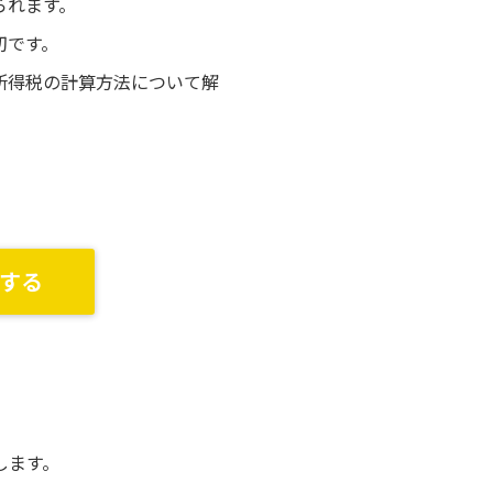
られます。
切です。
所得税の計算方法について解
する
します。