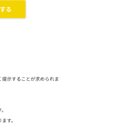
する
く提示することが求められま
す。
ります。