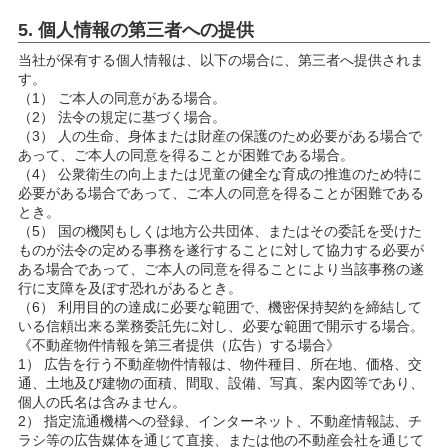
5. 個人情報の第三者への提供
当社が保有する個人情報は、以下の場合に、第三者へ提供されま
す。
（1） ご本人の同意がある場合。
（2） 法令の規定に基づく場合。
（3） 人の生命、身体または財産の保護のため必要がある場合で
あって、ご本人の同意を得ることが困難である場合。
（4） 公衆衛生の向上または児童の健全な育成の推進のため特に
必要がある場合であって、ご本人の同意を得ることが困難である
とき。
（5） 国の機関もしくは地方公共団体、またはその委託を受けた
ものが法令の定める事務を遂行することに対して協力する必要が
ある場合であって、ご本人の同意を得ることにより当該事務の遂
行に支障を及ぼす恐れがあるとき。
（6） 利用目的の達成に必要な範囲で、機密保持契約を締結して
いる信頼出来る業務委託先に対し、必要な範囲で開示する場合。
《不動産物件情報を第三者提供（広告）する場合》
1） 広告を行う不動産物件情報は、物件種目、所在地、価格、交
通、土地及び建物の面積、間取、設備、写真、案内図等であり、
個人の氏名は含みません。
2） 指定流通機構への登録、インターネット、不動産情報誌、チ
ラシ等の広告媒体を通じて直接、または他の不動産会社を通じて