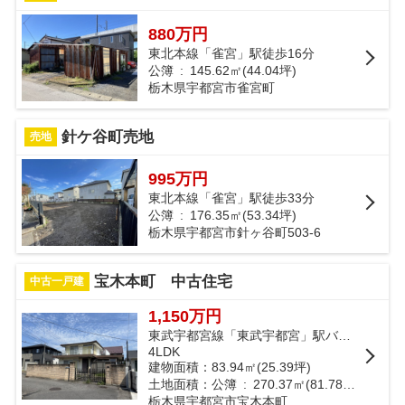
880万円
東北本線「雀宮」駅徒歩16分
公簿 : 145.62㎡(44.04坪)
栃木県宇都宮市雀宮町
針ケ谷町売地
売地
995万円
東北本線「雀宮」駅徒歩33分
公簿 : 176.35㎡(53.34坪)
栃木県宇都宮市針ヶ谷町503-6
宝木本町 中古住宅
中古一戸建
1,150万円
東武宇都宮線「東武宇都宮」駅バス21分 「とちぎ男女共同参画センタ」 停歩4分
4LDK
建物面積：83.94㎡(25.39坪)
土地面積：公簿 : 270.37㎡(81.78坪)
栃木県宇都宮市宝木本町