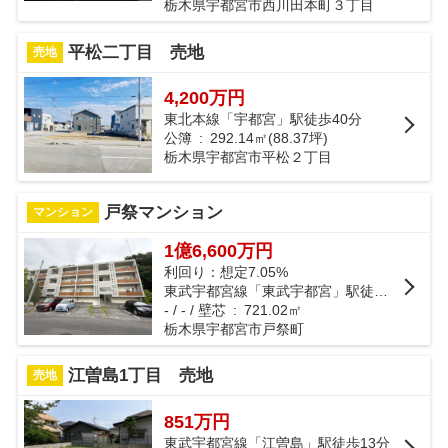
栃木県宇都宮市西川田本町３丁目
平松二丁目 売地
売地
4,200万円
東北本線「宇都宮」駅徒歩40分
公簿 : 292.14㎡(88.37坪)
栃木県宇都宮市平松２丁目
戸祭マンション
マンション
1億6,600万円
利回り：想定7.05%
東武宇都宮線「東武宇都宮」駅徒歩33分
- / - / 壁芯 : 721.02㎡
栃木県宇都宮市戸祭町
江曽島1丁目 売地
売地
851万円
東武宇都宮線「江曽島」駅徒歩13分