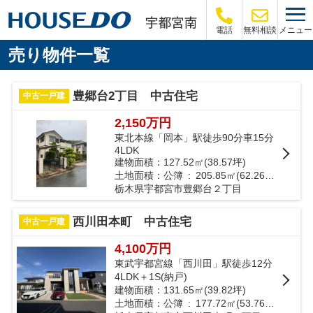
メニュー
電話
無料相談
売り物件一覧
豊郷台2丁目 中古住宅
中古一戸建
2,150万円
東北本線「岡本」駅徒歩90分車15分
4LDK
建物面積：127.52㎡(38.57坪)
土地面積：公簿 : 205.85㎡(62.26坪)
栃木県宇都宮市豊郷台２丁目
西川田本町 中古住宅
中古一戸建
4,100万円
東武宇都宮線「西川田」駅徒歩12分
4LDK＋1S(納戸)
建物面積：131.65㎡(39.82坪)
土地面積：公簿 : 177.72㎡(53.76坪)