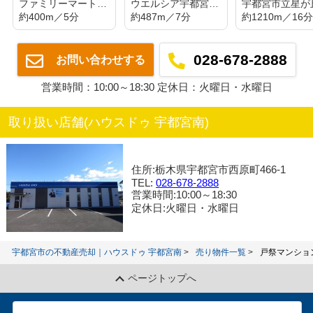
ファミリーマート宇都宮戸祭店
ウエルシア宇都宮戸祭店
約400m／5分
約487m／7分
約1210m／16
028-678-2888
お問い合わせする
営業時間：10:00～18:30 定休日：火曜日・水曜日
取り扱い店舗(ハウスドゥ 宇都宮南)
住所:栃木県宇都宮市西原町466-1
TEL:
028-678-2888
営業時間:10:00～18:30
定休日:火曜日・水曜日
宇都宮市の不動産売却｜ハウスドゥ 宇都宮南
売り物件一覧
戸祭マンショ
ページトップへ