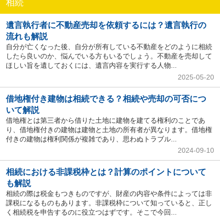
相続
遺言執行者に不動産売却を依頼するには？遺言執行の
流れも解説
自分が亡くなった後、自分が所有している不動産をどのように相続
したら良いのか、悩んでいる方もいるでしょう。不動産を売却して
ほしい旨を遺しておくには、遺言内容を実行する人物...
2025-05-20
借地権付き建物は相続できる？相続や売却の可否につ
いて解説
借地権とは第三者から借りた土地に建物を建てる権利のことであ
り、借地権付きの建物は建物と土地の所有者が異なります。借地権
付きの建物は権利関係が複雑であり、思わぬトラブル...
2024-09-10
相続における非課税枠とは？計算のポイントについて
も解説
相続の際は税金もつきものですが、財産の内容や条件によっては非
課税になるものもあります。非課税枠について知っていると、正し
く相続税を申告するのに役立つはずです。そこで今回...