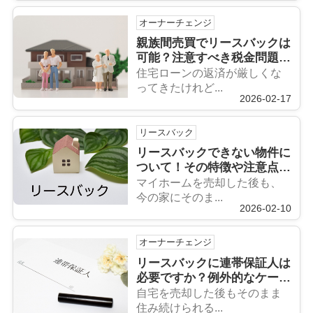
オーナーチェンジ
親族間売買でリースバックは
可能？注意すべき税金問題に
ついても解説
住宅ローンの返済が厳しくな
ってきたけれど...
2026-02-17
リースバック
リースバックできない物件に
ついて！その特徴や注意点も
解説
マイホームを売却した後も、
今の家にそのま...
2026-02-10
オーナーチェンジ
リースバックに連帯保証人は
必要ですか？例外的なケース
と責任の重さも解説
自宅を売却した後もそのまま
住み続けられる...