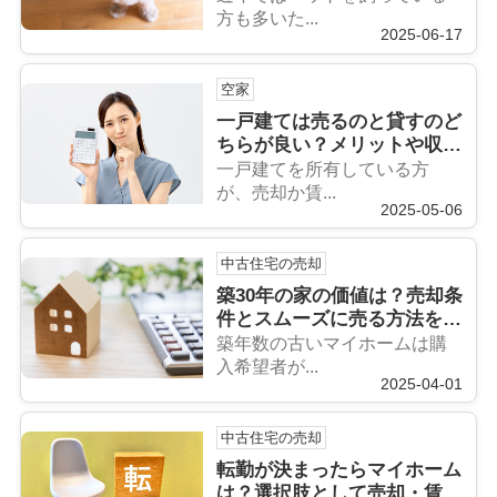
方も多いた...
2025-06-17
空家
一戸建ては売るのと貸すのど
ちらが良い？メリットや収支
についても解説
一戸建てを所有している方
が、売却か賃...
2025-05-06
中古住宅の売却
築30年の家の価値は？売却条
件とスムーズに売る方法を解
説
築年数の古いマイホームは購
入希望者が...
2025-04-01
中古住宅の売却
転勤が決まったらマイホーム
は？選択肢として売却・賃