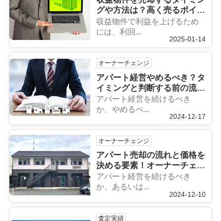
グや方法は？高く売るポイン
トも解説
収益物件で利益を上げるため
には、利回...
2025-01-14
オーナーチェンジ
アパート経営やめるべき？タ
イミングと判断する前の流れ
も解説
アパート経営を続けるべき
か、やめるべ...
2024-12-17
オーナーチェンジ
アパート売却の流れと価格を
決める要素！オーナーチェン
ジについても解説
アパート経営を続けるべき
か、あるいは...
2024-12-10
査定実績