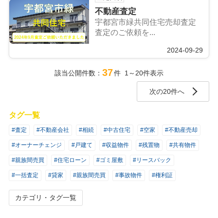
不動産査定
宇都宮市緑共同住宅売却査定
査定のご依頼を...
2024-09-29
37
該当公開件数：
件 1～20件表示
次の20件へ
タグ一覧
#査定
#不動産会社
#相続
#中古住宅
#空家
#不動産売却
#オーナーチェンジ
#戸建て
#収益物件
#残置物
#共有物件
#親族間売買
#住宅ローン
#ゴミ屋敷
#リースバック
#一括査定
#貸家
#親族間売買
#事故物件
#権利証
カテゴリ・タグ一覧