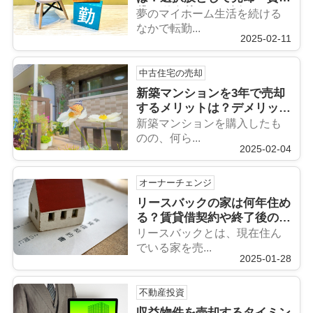
貸・単身赴任を解説
夢のマイホーム生活を続ける
なかで転勤...
2025-02-11
中古住宅の売却
新築マンションを3年で売却
するメリットは？デメリット
や注意点も解説
新築マンションを購入したも
のの、何ら...
2025-02-04
オーナーチェンジ
リースバックの家は何年住め
る？賃貸借契約や終了後の選
択肢について解説
リースバックとは、現在住ん
でいる家を売...
2025-01-28
不動産投資
収益物件を売却するタイミン