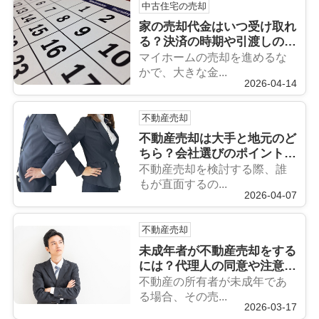
中古住宅の売却
家の売却代金はいつ受け取れ
る？決済の時期や引渡しの注
意点についても解説
マイホームの売却を進めるな
かで、大きな金...
2026-04-14
不動産売却
不動産売却は大手と地元のど
ちら？会社選びのポイントに
ついても解説
不動産売却を検討する際、誰
もが直面するの...
2026-04-07
不動産売却
未成年者が不動産売却をする
には？代理人の同意や注意点
についても解説
不動産の所有者が未成年であ
る場合、その売...
2026-03-17