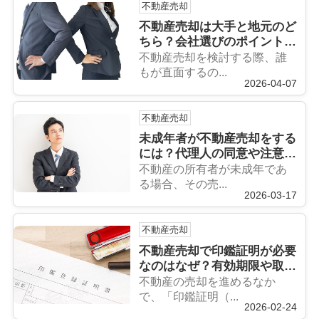
不動産売却
不動産売却は大手と地元のど
ちら？会社選びのポイントに
ついても解説
不動産売却を検討する際、誰
もが直面するの...
2026-04-07
不動産売却
未成年者が不動産売却をする
には？代理人の同意や注意点
についても解説
不動産の所有者が未成年であ
る場合、その売...
2026-03-17
不動産売却
不動産売却で印鑑証明が必要
なのはなぜ？有効期限や取得
方法も解説
不動産の売却を進めるなか
で、「印鑑証明（...
2026-02-24