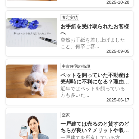
2025-10-28
査定実績
お手紙を受け取られたお客様
へ
突然お手紙を差し上げました
こと、何卒ご容...
2025-09-05
中古住宅の売却
ペットを飼っていた不動産は
売却時に不利になる？理由と
対策も解説
近年ではペットを飼っている
方も多いた...
2025-06-17
空家
一戸建ては売るのと貸すのど
ちらが良い？メリットや収支
についても解説
一戸建てを所有している方