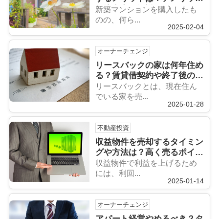
や注意点も解説
新築マンションを購入したも
のの、何ら...
2025-02-04
オーナーチェンジ
リースバックの家は何年住め
る？賃貸借契約や終了後の選
択肢について解説
リースバックとは、現在住ん
でいる家を売...
2025-01-28
不動産投資
収益物件を売却するタイミン
グや方法は？高く売るポイン
トも解説
収益物件で利益を上げるため
には、利回...
2025-01-14
オーナーチェンジ
アパート経営やめるべき？タ