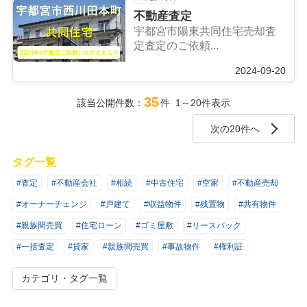
不動産査定
宇都宮市陽東共同住宅売却査
定査定のご依頼...
2024-09-20
35
該当公開件数：
件 1～20件表示
次の20件へ
タグ一覧
#査定
#不動産会社
#相続
#中古住宅
#空家
#不動産売却
#オーナーチェンジ
#戸建て
#収益物件
#残置物
#共有物件
#親族間売買
#住宅ローン
#ゴミ屋敷
#リースバック
#一括査定
#貸家
#親族間売買
#事故物件
#権利証
カテゴリ・タグ一覧