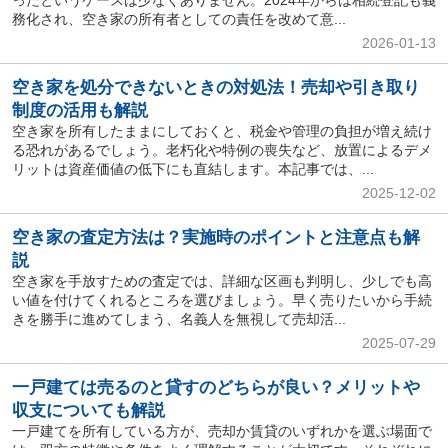
ったというケースは少なくありません。2024年からは相続登記も義
務化され、空き家の所有者としての責任を改めて意...
2026-01-13
空き家を処分できないときの対処法！売却や引き取り
制度の活用も解説
空き家を所有したままにしておくと、税金や管理の負担が増え続け
る恐れがあるでしょう。老朽化や特例の喪失など、放置によるデメ
リットは資産価値の低下にも直結します。本記事では、...
2025-12-02
空き家の査定方法は？実施時のポイントと注意点も解
説
空き家を手放すための査定では、詳細な区画も判明し、少しでも高
い値を付けてくれるところを選びましょう。早く売りたいから手続
きを勝手に進めてしまう、名義人を無視して売却活...
2025-07-29
一戸建ては売るのと貸すのどちらが良い？メリットや
収支についても解説
一戸建てを所有している方が、売却か賃貸のいずれかを選ぶ場面で