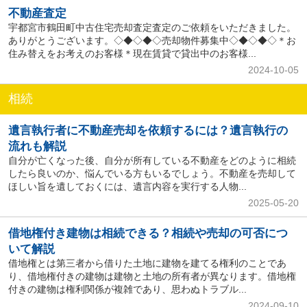
不動産査定
宇都宮市鶴田町中古住宅売却査定査定のご依頼をいただきました。
ありがとうございます。◇◆◇◆◇売却物件募集中◇◆◇◆◇＊お
住み替えをお考えのお客様＊現在賃貸で貸出中のお客様...
2024-10-05
相続
遺言執行者に不動産売却を依頼するには？遺言執行の
流れも解説
自分が亡くなった後、自分が所有している不動産をどのように相続
したら良いのか、悩んでいる方もいるでしょう。不動産を売却して
ほしい旨を遺しておくには、遺言内容を実行する人物...
2025-05-20
借地権付き建物は相続できる？相続や売却の可否につ
いて解説
借地権とは第三者から借りた土地に建物を建てる権利のことであ
り、借地権付きの建物は建物と土地の所有者が異なります。借地権
付きの建物は権利関係が複雑であり、思わぬトラブル...
2024-09-10