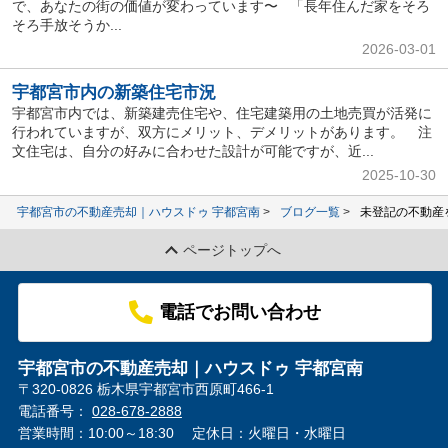
で、あなたの街の価値が変わっています〜 「長年住んだ家をそろ
そろ手放そうか...
2026-03-01
宇都宮市内の新築住宅市況
宇都宮市内では、新築建売住宅や、住宅建築用の土地売買が活発に
行われていますが、双方にメリット、デメリットがあります。 注
文住宅は、自分の好みに合わせた設計が可能ですが、近...
2025-10-30
宇都宮市の不動産売却｜ハウスドゥ 宇都宮南
ブログ一覧
未登記の不動産
ページトップへ
電話でお問い合わせ
宇都宮市の不動産売却｜ハウスドゥ 宇都宮南
〒320-0826 栃木県宇都宮市西原町466-1
電話番号：
028-678-2888
営業時間：10:00～18:30
定休日：火曜日・水曜日