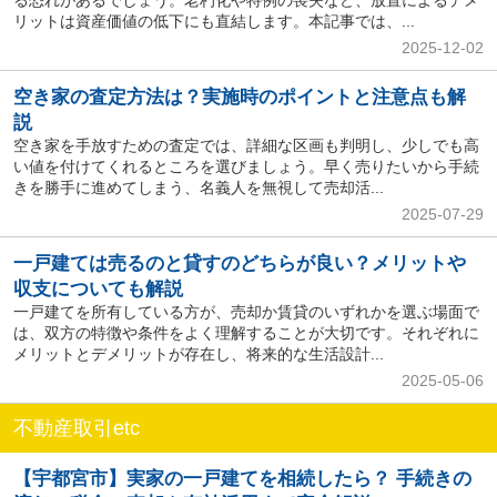
る恐れがあるでしょう。老朽化や特例の喪失など、放置によるデメ
リットは資産価値の低下にも直結します。本記事では、...
2025-12-02
空き家の査定方法は？実施時のポイントと注意点も解
説
空き家を手放すための査定では、詳細な区画も判明し、少しでも高
い値を付けてくれるところを選びましょう。早く売りたいから手続
きを勝手に進めてしまう、名義人を無視して売却活...
2025-07-29
一戸建ては売るのと貸すのどちらが良い？メリットや
収支についても解説
一戸建てを所有している方が、売却か賃貸のいずれかを選ぶ場面で
は、双方の特徴や条件をよく理解することが大切です。それぞれに
メリットとデメリットが存在し、将来的な生活設計...
2025-05-06
不動産取引etc
【宇都宮市】実家の一戸建てを相続したら？ 手続きの