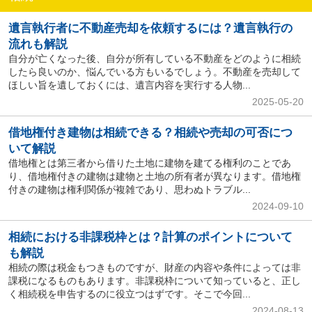
遺言執行者に不動産売却を依頼するには？遺言執行の
流れも解説
自分が亡くなった後、自分が所有している不動産をどのように相続
したら良いのか、悩んでいる方もいるでしょう。不動産を売却して
ほしい旨を遺しておくには、遺言内容を実行する人物...
2025-05-20
借地権付き建物は相続できる？相続や売却の可否につ
いて解説
借地権とは第三者から借りた土地に建物を建てる権利のことであ
り、借地権付きの建物は建物と土地の所有者が異なります。借地権
付きの建物は権利関係が複雑であり、思わぬトラブル...
2024-09-10
相続における非課税枠とは？計算のポイントについて
も解説
相続の際は税金もつきものですが、財産の内容や条件によっては非
課税になるものもあります。非課税枠について知っていると、正し
く相続税を申告するのに役立つはずです。そこで今回...
2024-08-13