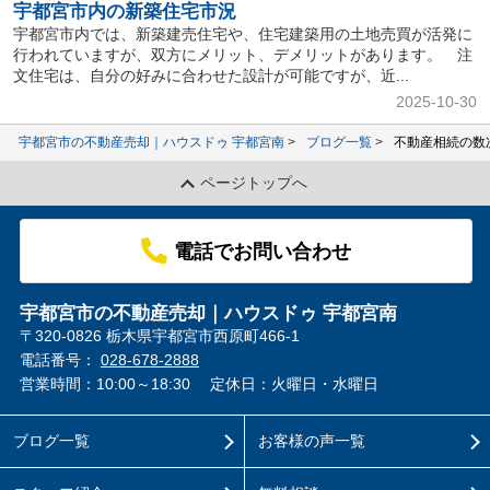
宇都宮市内の新築住宅市況
宇都宮市内では、新築建売住宅や、住宅建築用の土地売買が活発に
行われていますが、双方にメリット、デメリットがあります。 注
文住宅は、自分の好みに合わせた設計が可能ですが、近...
2025-10-30
宇都宮市の不動産売却｜ハウスドゥ 宇都宮南
ブログ一覧
不動産相続の数
ページトップへ
電話でお問い合わせ
宇都宮市の不動産売却｜ハウスドゥ 宇都宮南
〒320-0826 栃木県宇都宮市西原町466-1
電話番号：
028-678-2888
営業時間：10:00～18:30
定休日：火曜日・水曜日
ブログ一覧
お客様の声一覧