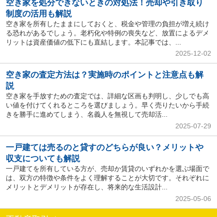
空き家を処分できないときの対処法！売却や引き取り
制度の活用も解説
空き家を所有したままにしておくと、税金や管理の負担が増え続け
る恐れがあるでしょう。老朽化や特例の喪失など、放置によるデメ
リットは資産価値の低下にも直結します。本記事では、...
2025-12-02
空き家の査定方法は？実施時のポイントと注意点も解
説
空き家を手放すための査定では、詳細な区画も判明し、少しでも高
い値を付けてくれるところを選びましょう。早く売りたいから手続
きを勝手に進めてしまう、名義人を無視して売却活...
2025-07-29
一戸建ては売るのと貸すのどちらが良い？メリットや
収支についても解説
一戸建てを所有している方が、売却か賃貸のいずれかを選ぶ場面で
は、双方の特徴や条件をよく理解することが大切です。それぞれに
メリットとデメリットが存在し、将来的な生活設計...
2025-05-06