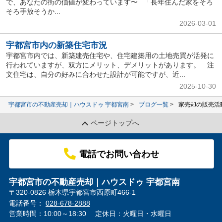
で、あなたの街の価値が変わっています〜 「長年住んだ家をそろ
そろ手放そうか...
2026-03-01
宇都宮市内の新築住宅市況
宇都宮市内では、新築建売住宅や、住宅建築用の土地売買が活発に
行われていますが、双方にメリット、デメリットがあります。 注
文住宅は、自分の好みに合わせた設計が可能ですが、近...
2025-10-30
宇都宮市の不動産売却｜ハウスドゥ 宇都宮南
ブログ一覧
家売却の販売活
ページトップへ
電話でお問い合わせ
宇都宮市の不動産売却｜ハウスドゥ 宇都宮南
〒320-0826 栃木県宇都宮市西原町466-1
電話番号：
028-678-2888
営業時間：10:00～18:30
定休日：火曜日・水曜日