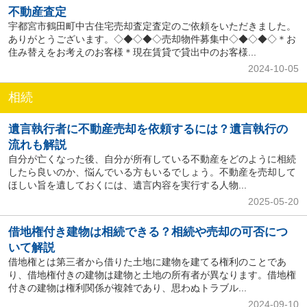
不動産査定
宇都宮市鶴田町中古住宅売却査定査定のご依頼をいただきました。
ありがとうございます。◇◆◇◆◇売却物件募集中◇◆◇◆◇＊お
住み替えをお考えのお客様＊現在賃貸で貸出中のお客様...
2024-10-05
相続
遺言執行者に不動産売却を依頼するには？遺言執行の
流れも解説
自分が亡くなった後、自分が所有している不動産をどのように相続
したら良いのか、悩んでいる方もいるでしょう。不動産を売却して
ほしい旨を遺しておくには、遺言内容を実行する人物...
2025-05-20
借地権付き建物は相続できる？相続や売却の可否につ
いて解説
借地権とは第三者から借りた土地に建物を建てる権利のことであ
り、借地権付きの建物は建物と土地の所有者が異なります。借地権
付きの建物は権利関係が複雑であり、思わぬトラブル...
2024-09-10