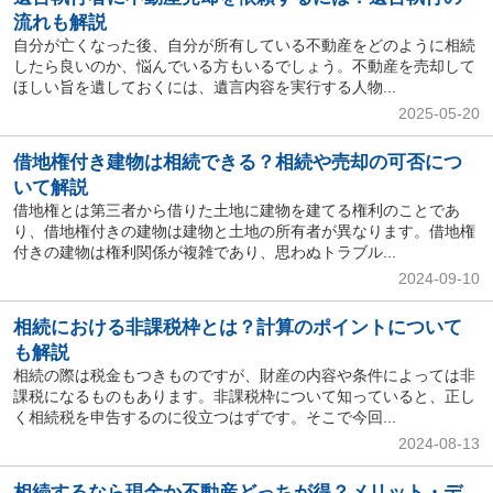
流れも解説
自分が亡くなった後、自分が所有している不動産をどのように相続
したら良いのか、悩んでいる方もいるでしょう。不動産を売却して
ほしい旨を遺しておくには、遺言内容を実行する人物...
2025-05-20
借地権付き建物は相続できる？相続や売却の可否につ
いて解説
借地権とは第三者から借りた土地に建物を建てる権利のことであ
り、借地権付きの建物は建物と土地の所有者が異なります。借地権
付きの建物は権利関係が複雑であり、思わぬトラブル...
2024-09-10
相続における非課税枠とは？計算のポイントについて
も解説
相続の際は税金もつきものですが、財産の内容や条件によっては非
課税になるものもあります。非課税枠について知っていると、正し
く相続税を申告するのに役立つはずです。そこで今回...
2024-08-13
相続するなら現金か不動産どっちが得？メリット・デ