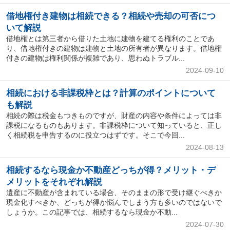
借地権付き建物は相続できる？相続や売却の可否につ
いて解説
借地権とは第三者から借りた土地に建物を建てる権利のことであ
り、借地権付きの建物は建物と土地の所有者が異なります。借地権
付きの建物は権利関係が複雑であり、思わぬトラブル...
2024-09-10
相続における非課税枠とは？計算のポイントについて
も解説
相続の際は税金もつきものですが、財産の内容や条件によっては非
課税になるものもあります。非課税枠について知っていると、正し
く相続税を申告するのに役立つはずです。そこで今回...
2024-08-13
相続するなら現金か不動産どっちが得？メリット・デ
メリットをそれぞれ解説
遺産に不動産が含まれている場合、そのままの形で受け継ぐべきか
現金化すべきか、どっちが得か悩んでしまう方も多いのではないで
しょうか。この記事では、相続するなら現金か不動...
2024-07-30