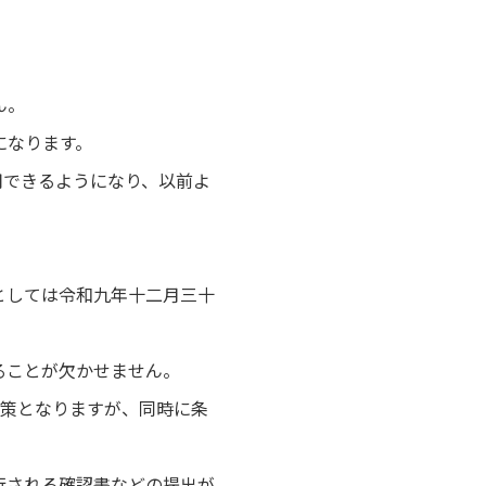
ん。
になります。
用できるようになり、以前よ
としては令和九年十二月三十
ることが欠かせません。
税策となりますが、同時に条
行される確認書などの提出が