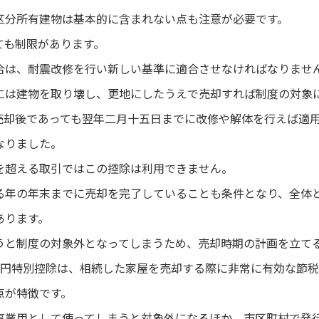
区分所有建物は基本的に含まれない点も注意が必要です。
ても制限があります。
合は、耐震改修を行い新しい基準に適合させなければなりませ
には建物を取り壊し、更地にしたうえで売却すれば制度の対象
売却後であっても翌年二月十五日までに改修や解体を行えば適
なりました。
を超える取引ではこの控除は利用できません。
る年の年末までに売却を完了していることも条件となり、全体
あります。
うと制度の対象外となってしまうため、売却時期の計画を立て
0万円特別控除は、相続した家屋を売却する際に非常に有効な節
点が特徴です。
事業用として使ってしまうと対象外になるほか、市区町村で発