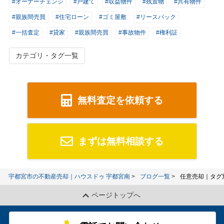
#オーナーチェンジ
#戸建て
#収益物件
#残置物
#共有物件
#親族間売買
#住宅ローン
#ゴミ屋敷
#リースバック
#一括査定
#貸家
#親族間売買
#事故物件
#権利証
カテゴリ・タグ一覧
無料査定を依頼する
まずは無料相談する
宇都宮市の不動産売却｜ハウスドゥ 宇都宮南
ブログ一覧
任意売却｜タグ
ページトップへ