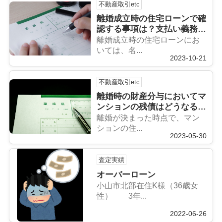
不動産取引etc
離婚成立時の住宅ローンで確
認する事項は？支払い義務・
定住する方法まで解説！
離婚成立時の住宅ローンにお
いては、名...
2023-10-21
不動産取引etc
離婚時の財産分与においてマ
ンションの残債はどうなる
の？
離婚が決まった時点で、マン
ションの住...
2023-05-30
査定実績
オーバーローン
小山市北部在住K様（36歳女
性） 3年...
2022-06-26