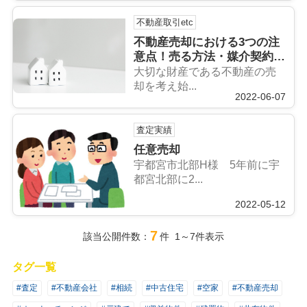
不動産取引etc
不動産売却における3つの注
意点！売る方法・媒介契約・
離婚による売却
大切な財産である不動産の売
却を考え始...
2022-06-07
査定実績
任意売却
宇都宮市北部H様 5年前に宇
都宮北部に2...
2022-05-12
7
該当公開件数：
件 1～7件表示
タグ一覧
#査定
#不動産会社
#相続
#中古住宅
#空家
#不動産売却