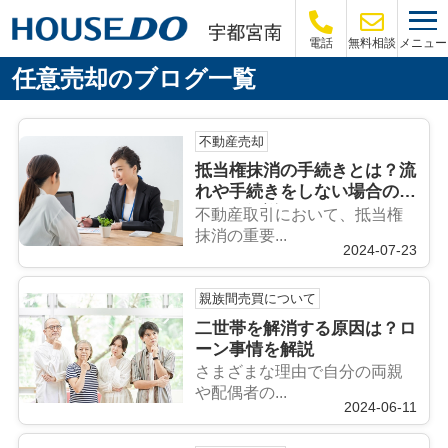
メニュー
電話
無料相談
任意売却のブログ一覧
不動産売却
抵当権抹消の手続きとは？流
れや手続きをしない場合のリ
スクも解説
不動産取引において、抵当権
抹消の重要...
2024-07-23
親族間売買について
二世帯を解消する原因は？ロ
ーン事情を解説
さまざまな理由で自分の両親
や配偶者の...
2024-06-11