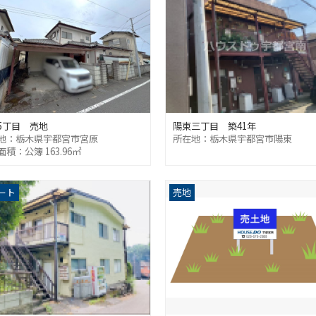
5丁目 売地
陽東三丁目 築41年
地：栃木県宇都宮市宮原
所在地：栃木県宇都宮市陽東
積：公簿 163.96㎡
ート
売地