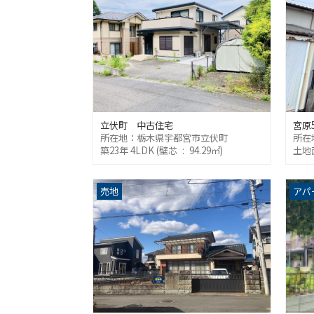
立伏町 中古住宅
宮原
所在地：栃木県宇都宮市立伏町
所在
築23年 4LDK (壁芯 : 94.29㎡)
土地面
売地
アパ