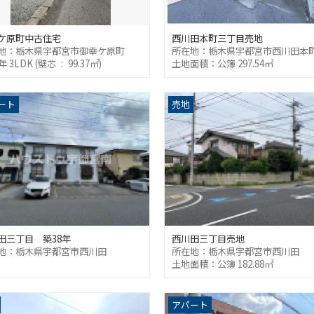
ケ原町中古住宅
西川田本町三丁目売地
地：栃木県宇都宮市御幸ケ原町
所在地：栃木県宇都宮市西川田本
年 3LDK (壁芯 : 99.37㎡)
土地面積：公簿 297.54㎡
ート
売地
田三丁目 築38年
西川田三丁目売地
地：栃木県宇都宮市西川田
所在地：栃木県宇都宮市西川田
土地面積：公簿 182.88㎡
アパート