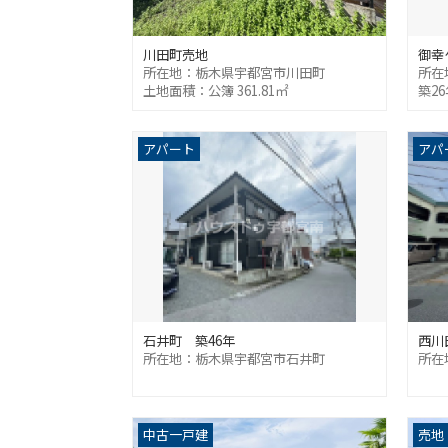
川田町売地
御幸
所在地：栃木県宇都宮市川田町
所在
土地面積：公簿 361.81㎡
築26
アパート
アパ
石井町 築46年
西川
所在地：栃木県宇都宮市石井町
所在
中古一戸建
売地