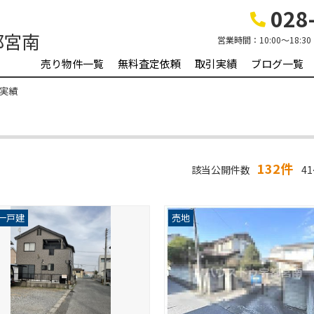
028-
営業時間：
10:00～18:30
売り物件一覧
無料査定依頼
取引実績
ブログ一覧
実績
132件
該当公開件数
41
一戸建
売地