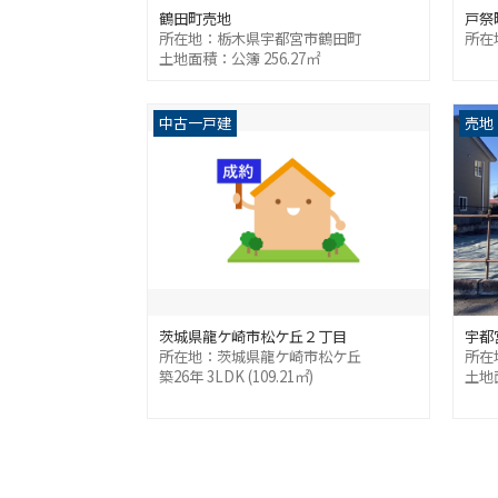
鶴田町売地
戸祭
所在地：栃木県宇都宮市鶴田町
所在
土地面積：公簿 256.27㎡
中古一戸建
売地
茨城県龍ケ崎市松ケ丘２丁目
宇都
所在地：茨城県龍ケ崎市松ケ丘
所在
築26年 3LDK (109.21㎡)
土地面