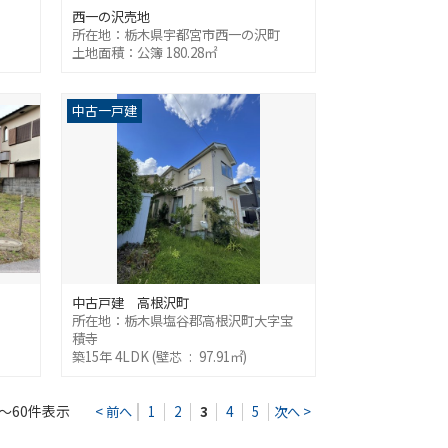
西一の沢売地
所在地：栃木県宇都宮市西一の沢町
土地面積：公簿 180.28㎡
中古一戸建
中古戸建 高根沢町
所在地：栃木県塩谷郡高根沢町大字宝
積寺
築15年 4LDK (壁芯 : 97.91㎡)
～60件表示
< 前へ
1
2
3
4
5
次へ >