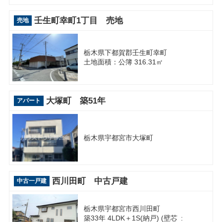
壬生町幸町1丁目 売地
売地
栃木県下都賀郡壬生町幸町
土地面積：公簿 316.31㎡
大塚町 築51年
アパート
栃木県宇都宮市大塚町
西川田町 中古戸建
中古一戸建
栃木県宇都宮市西川田町
築33年 4LDK＋1S(納戸) (壁芯 :