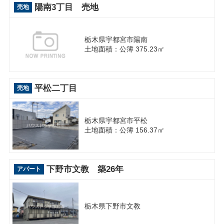
陽南3丁目 売地
売地
栃木県宇都宮市陽南
土地面積：公簿 375.23㎡
平松二丁目
売地
栃木県宇都宮市平松
土地面積：公簿 156.37㎡
下野市文教 築26年
アパート
栃木県下野市文教