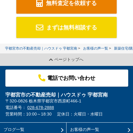
無料査定を依頼する
まずは無料相談する
宇都宮市の不動産売却｜ハウスドゥ 宇都宮南
お客様の声一覧
新築住宅/
ページトップへ
電話でお問い合わせ
宇都宮市の不動産売却｜ハウスドゥ 宇都宮南
〒320-0826 栃木県宇都宮市西原町466-1
電話番号：
028-678-2888
営業時間：10:00～18:30
定休日：火曜日・水曜日
ブログ一覧
お客様の声一覧