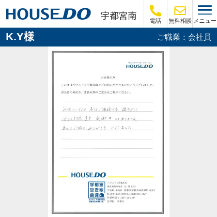
メニュー
電話
無料相談
K.Y様
ご職業：会社員