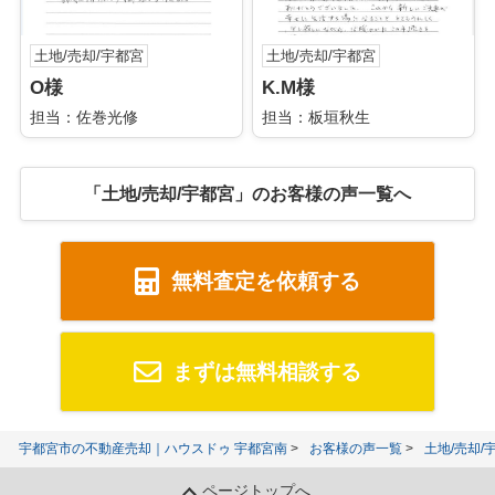
土地/売却/宇都宮
土地/売却/宇都宮
O様
K.M様
担当：佐巻光修
担当：板垣秋生
「土地/売却/宇都宮」のお客様の声一覧へ
無料査定を依頼する
まずは無料相談する
宇都宮市の不動産売却｜ハウスドゥ 宇都宮南
お客様の声一覧
土地/売却
ページトップへ