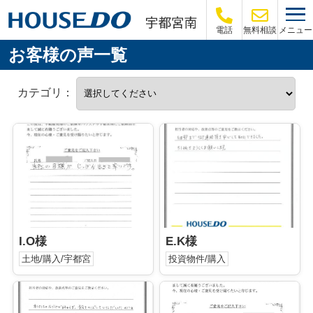
メニュー
電話
無料相談
お客様の声一覧
カテゴリ：
I.O様
E.K様
土地/購入/宇都宮
投資物件/購入