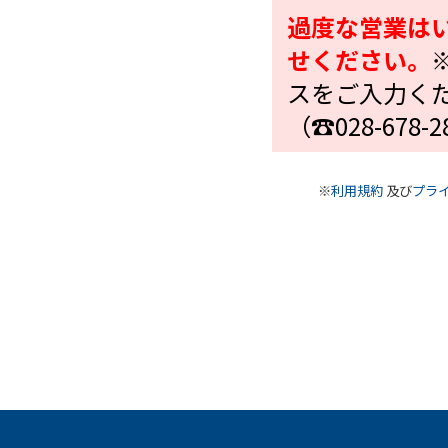
過度な営業は
せください。
スをご入力く
（☎028-678-
※
利用規約
及び
プラ