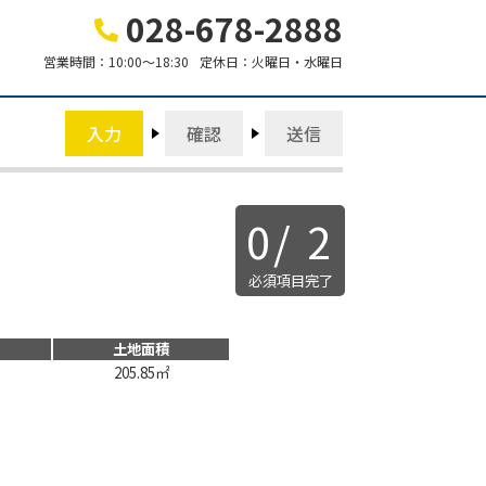
028-678-2888
営業時間：
10:00～18:30
定休日：
火曜日・水曜日
入力
確認
送信
0
/
2
必須項目完了
土地面積
205.85㎡